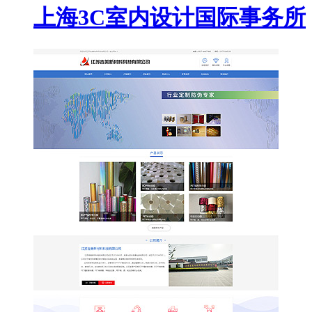
上海3C室内设计国际事务所