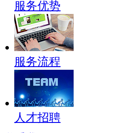
服务优势
服务流程
人才招聘