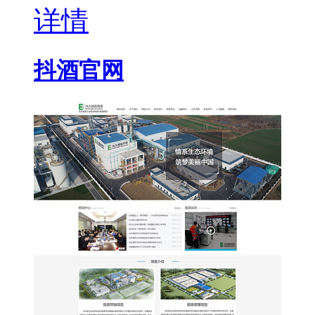
详情
抖酒官网