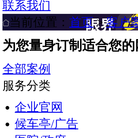
联系我们
当前位置：
首页
>
客户
为您量身订制适合您的
全部案例
服务分类
企业官网
候车亭/广告