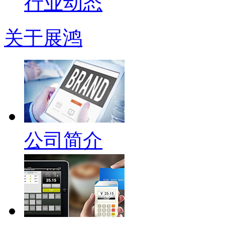
行业动态
关于展鸿
公司简介