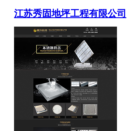
江苏秀固地坪工程有限公司