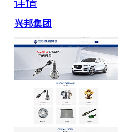
详情
兴邦集团