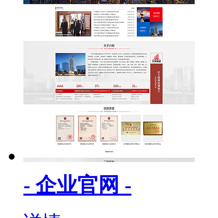
- 企业官网 -