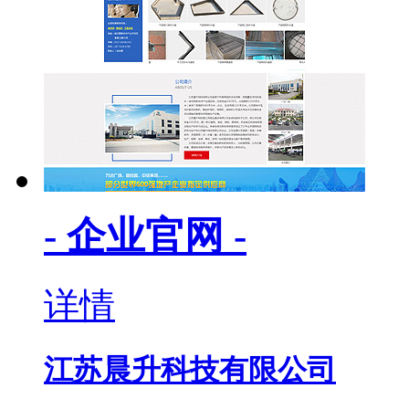
- 企业官网 -
详情
江苏晨升科技有限公司