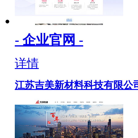
- 企业官网 -
详情
江苏吉美新材料科技有限公