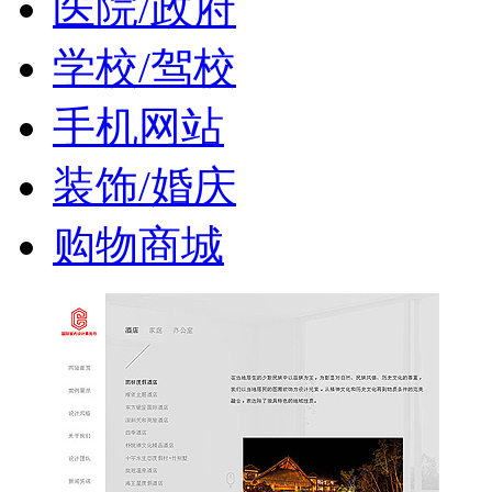
医院/政府
学校/驾校
手机网站
装饰/婚庆
购物商城