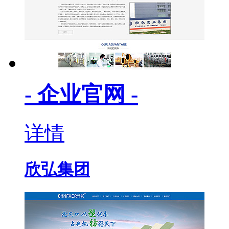
- 企业官网 -
详情
欣弘集团