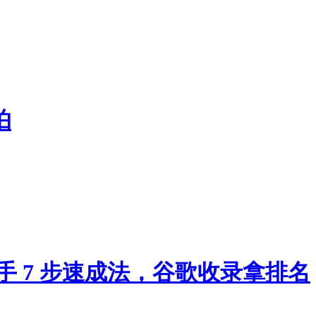
怕
手 7 步速成法，谷歌收录拿排名